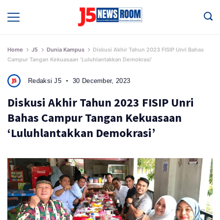
Skip
to
Media
Terverifikasi
content
Dewan
Pers
✔️
Home
J5
Dunia Kampus
Diskusi Akhir Tahun 2023 FISIP Unri Bahas
Campur Tangan Kekuasaan ‘Luluhlantakkan Demokrasi’
Redaksi J5
30 December, 2023
Diskusi Akhir Tahun 2023 FISIP Unri
Bahas Campur Tangan Kekuasaan
‘Luluhlantakkan Demokrasi’