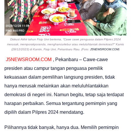
Diskusi Akhir tahun Fisip Unri bertema, “Cawe cawe penguasa dalam Pilpres 2024
merusak, memporakporanda, menghancurlebur atau meluluhlantak demokrasi?” Kamis
(28/12/2023) di Kantin, Fisip Unri, Pekanbaru Riau. (Foto:
J5NEWSROOM.COM
)
J5NEWSROOM.COM
, Pekanbaru – Cawe-cawe
presiden atau campur tangan penguasa pemilik
kekuasaan dalam pemilihan langsung presiden, tidak
hanya merusak melainkan akan meluluhlantakkan
demokrasi di negeri ini. Namun begitu, tetap saja terdapat
harapan perbaikan. Semua tergantung pemimpin yang
dipilih dalam Pilpres 2024 mendatang.
Pilihannya tidak banyak, hanya dua. Memilih pemimpin