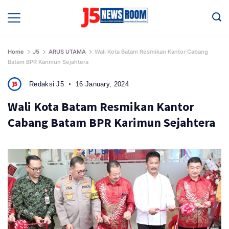
Skip
to
Media
Terverifikasi
content
Dewan
Pers
✔️
Home
J5
ARUS UTAMA
Wali Kota Batam Resmikan Kantor Cabang
Batam BPR Karimun Sejahtera
Redaksi J5
16 January, 2024
Wali Kota Batam Resmikan Kantor
Cabang Batam BPR Karimun Sejahtera