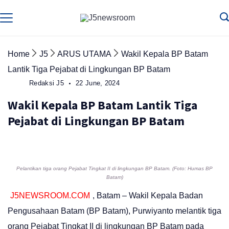
Skip
to
Media
Terverifikasi
Dewan
Pers
content
✔️
Home
J5
ARUS UTAMA
Wakil Kepala BP Batam
Lantik Tiga Pejabat di Lingkungan BP Batam
Redaksi J5
22 June, 2024
Wakil Kepala BP Batam Lantik Tiga
Pejabat di Lingkungan BP Batam
Pelantikan tiga orang Pejabat Tingkat II di lingkungan BP Batam. (Foto: Humas BP
Batam)
J5NEWSROOM.COM
, Batam – Wakil Kepala Badan
Pengusahaan Batam (BP Batam), Purwiyanto melantik tiga
orang Pejabat Tingkat II di lingkungan BP Batam pada