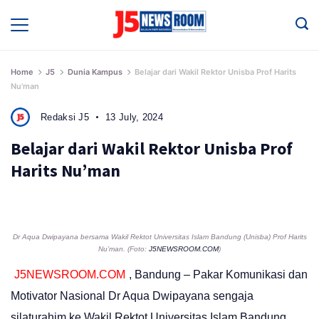
Skip
to
Media
Terverifikasi
content
Dewan
Pers
✔️
Home
J5
Dunia Kampus
Belajar dari Wakil Rektor Unisba Prof Harits
Nu’man
Redaksi J5
13 July, 2024
Belajar dari Wakil Rektor Unisba Prof
Harits Nu’man
Dr Aqua Dwipayana bersama Wakil Rektot Universitas Islam Bandung (Unisba) Prof Harits
Nu’man. (Foto:
J5NEWSROOM.COM
)
J5NEWSROOM.COM
, Bandung – Pakar Komunikasi dan
Motivator Nasional Dr Aqua Dwipayana sengaja
silaturahim ke Wakil Rektot Universitas Islam Bandung