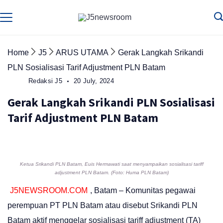
Skip
to
Media
Terverifikasi
Dewan
Pers
content
✔️
Home
J5
ARUS UTAMA
Gerak Langkah Srikandi
PLN Sosialisasi Tarif Adjustment PLN Batam
Redaksi J5
20 July, 2024
Gerak Langkah Srikandi PLN Sosialisasi
Tarif Adjustment PLN Batam
Ketua Srikandi PLN Batam, Euis Hermawati saat menyampaikan sosialisasi tariff
adjustment PLN Batam. (Foto: Huma PLN Batam)
J5NEWSROOM.COM
, Batam – Komunitas pegawai
perempuan PT PLN Batam atau disebut Srikandi PLN
Batam aktif menggelar sosialisasi tariff adjustment (TA)