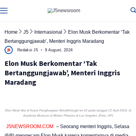
Skip
to
Media
Terverifikasi
Dewan
Pers
content
✔️
Home
J5
Internasional
Elon Musk Berkomentar ‘Tak
Bertanggungjawab’, Menteri Inggris Maradang
Redaksi J5
9 August, 2024
Elon Musk Berkomentar ‘Tak
Bertanggungjawab’, Menteri Inggris
Maradang
Elon Musk tiba di Acara Penghargaan Breakthrough ke-10 pada tanggal 13 April 2024, di
Academy Museum of Motion Pictures di Los Angeles. (Foto: AP)
J5NEWSROOM.COM
– Seorang menteri Inggris, Selasa
(6/8) mengecam Elon Musk karena komentarnya di media