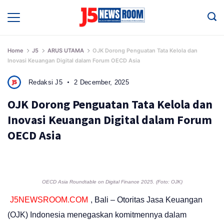
Skip
to
Media
Terverifikasi
content
Dewan
Pers
✔️
Home
J5
ARUS UTAMA
OJK Dorong Penguatan Tata Kelola dan
Inovasi Keuangan Digital dalam Forum OECD Asia
Redaksi J5
2 December, 2025
OJK Dorong Penguatan Tata Kelola dan
Inovasi Keuangan Digital dalam Forum
OECD Asia
OECD Asia Roundtable on Digital Finance 2025. (Foto: OJK)
J5NEWSROOM.COM
, Bali – Otoritas Jasa Keuangan
(OJK) Indonesia menegaskan komitmennya dalam