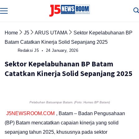
Skip
to
Media
Terverifikasi
content
Dewan
Pers
✔️
Home
J5
ARUS UTAMA
Sektor Kepelabuhanan BP
Batam Catatkan Kinerja Solid Sepanjang 2025
Redaksi J5
24 January, 2026
Sektor Kepelabuhanan BP Batam
Catatkan Kinerja Solid Sepanjang 2025
Pelabuhan Batuampar Batam. (Foto: Humas BP Batam)
J5NEWSROOM.COM
, Batam – Badan Pengusahaan
(BP) Batam mencatatkan capaian kinerja yang solid
sepanjang tahun 2025, khususnya pada sektor