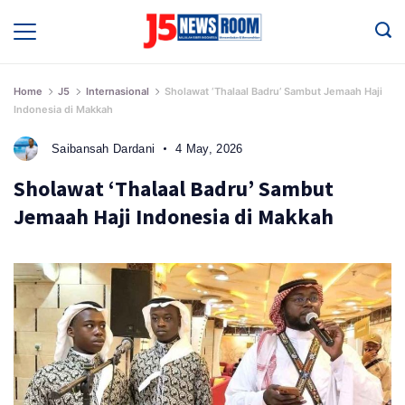
Skip
to
Media
Terverifikasi
content
Dewan
Pers
✔️
Home
J5
Internasional
Sholawat ‘Thalaal Badru’ Sambut Jemaah Haji
Indonesia di Makkah
Saibansah Dardani
4 May, 2026
Sholawat ‘Thalaal Badru’ Sambut
Jemaah Haji Indonesia di Makkah