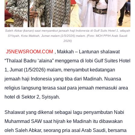
Saleh Abkar (kanan) saat menyambut jamaah haji Indonesia di Gulf Suits Hotel 1, wilayah
SYisyah, Kota Makkah, Jumat malam (1/5/2026) malam. (Foto: MCH PPIH Arab Saudi
2026)
J5NEWSROOM.COM
, Makkah – Lantunan shalawat
“Thalaal Badru ‘alaina” menggema di lobi Gulf Suites Hotel
1, Jumat (1/5/2026) malam, menyambut kedatangan
jemaah haji Indonesia yang tiba dari Madinah. Nuansa
religius langsung terasa saat para jemaah memasuki area
hotel di Sektor 2, Syisyah.
Shalawat yang dikenal sebagai lagu penyambutan Nabi
Muhammad SAW saat hijrah ke Madinah itu dibawakan
oleh Saleh Abkar, seorang pria asal Arab Saudi, bersama