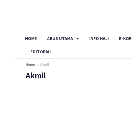
Skip
to
content
HOME
ARUS UTAMA
INFO HAJI
E-KO
EDITORIAL
Home
Akmil
Akmil