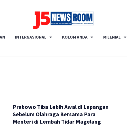
Media
RAN
INTERNASIONAL
KOLOM ANDA
MILENIAL
Terverifikasi
Dewan
Pers
✔️
Prabowo Tiba Lebih Awal di Lapangan
Sebelum Olahraga Bersama Para
Menteri di Lembah Tidar Magelang