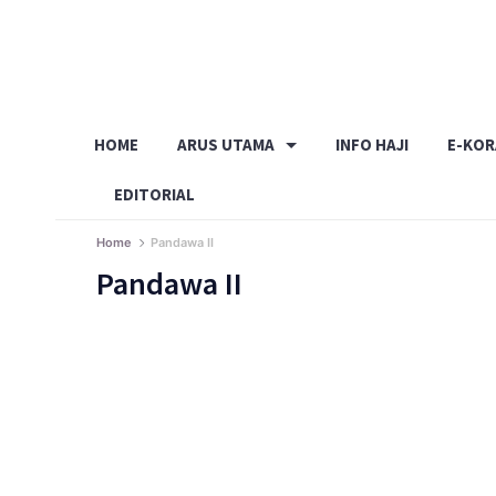
Skip
to
content
HOME
ARUS UTAMA
INFO HAJI
E-KO
EDITORIAL
Home
Pandawa II
Pandawa II