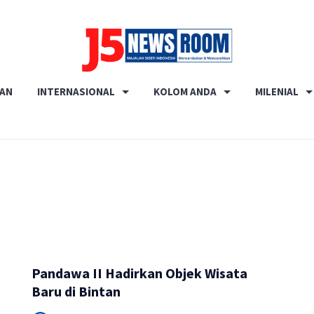
Media
RAN
INTERNASIONAL
KOLOM ANDA
MILENIAL
Terverifikasi
Dewan
Pers
✔️
Pandawa II Hadirkan Objek Wisata
Baru di Bintan