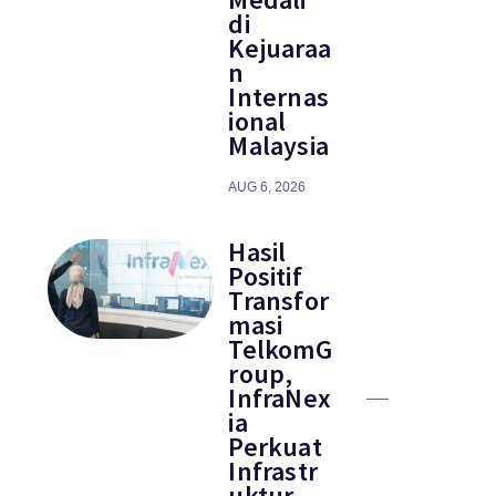
di
Kejuaraa
n
Internas
ional
Malaysia
AUG 6, 2026
Hasil
Positif
Transfor
masi
TelkomG
roup,
InfraNex
ia
Perkuat
Infrastr
uktur