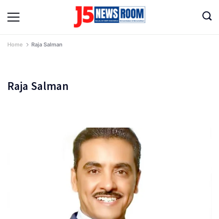
Skip
to
Media
content
Terverifikasi
Dewan
Pers
Home
Raja Salman
✔️
Raja Salman