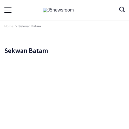
Skip
to
Media
Terverifikasi
Dewan
Pers
content
✔️
Home
Sekwan Batam
Sekwan Batam