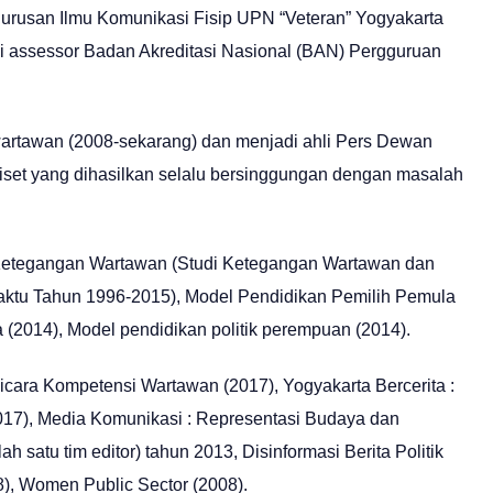
 Jurusan Ilmu Komunikasi Fisip UPN “Veteran” Yogyakarta
di assessor Badan Akreditasi Nasional (BAN) Pergguruan
i wartawan (2008-sekarang) dan menjadi ahli Pers Dewan
iset yang dihasilkan selalu bersinggungan dengan masalah
ik Ketegangan Wartawan (Studi Ketegangan Wartawan dan
tu Tahun 1996-2015), Model Pendidikan Pemilih Pemula
a (2014), Model pendidikan politik perempuan (2014).
Bicara Kompetensi Wartawan (2017), Yogyakarta Bercerita :
017), Media Komunikasi : Representasi Budaya dan
 satu tim editor) tahun 2013, Disinformasi Berita Politik
8), Women Public Sector (2008).