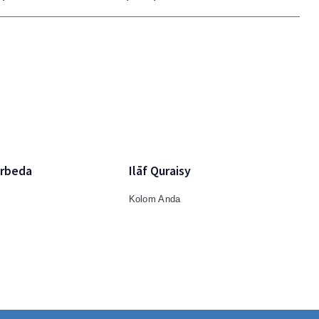
rbeda
Ilāf Quraisy
Kolom Anda