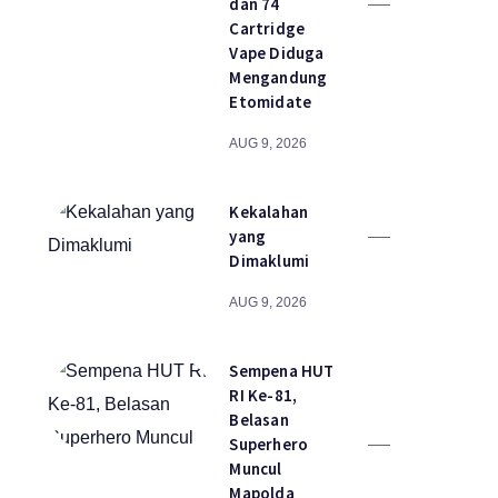
dan 74
Cartridge
Vape Diduga
Mengandung
Etomidate
AUG 9, 2026
Kekalahan
yang
Dimaklumi
AUG 9, 2026
Sempena HUT
RI Ke-81,
Belasan
Superhero
Muncul
Mapolda