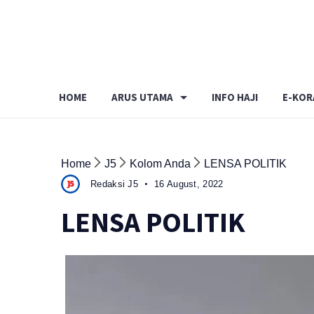
Skip
to
content
HOME
ARUS UTAMA
INFO HAJI
E-KOR
Home
J5
Kolom Anda
LENSA POLITIK
Redaksi J5
16 August, 2022
LENSA POLITIK