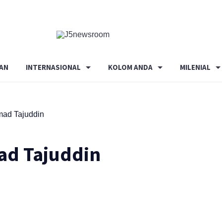
Media
Terverifikasi
Dewan
Pers
AN
INTERNASIONAL
KOLOM ANDA
MILENIAL
✔️
mad Tajuddin
ad Tajuddin