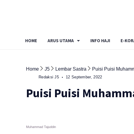
Skip
to
content
HOME
ARUS UTAMA
INFO HAJI
E-KOR
Home
J5
Lembar Sastra
Puisi Puisi Muham
Redaksi J5
12 September, 2022
Puisi Puisi Muhamm
Muhammad Tajuddin