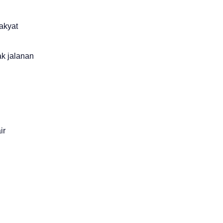
akyat
k jalanan
ir