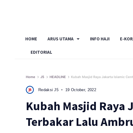
Skip
to
content
HOME
ARUS UTAMA
INFO HAJI
E-KO
EDITORIAL
Home
J5
HEADLINE
Kubah Masjid Raya Jakarta Islamic Cen
Redaksi J5
19 October, 2022
Kubah Masjid Raya J
Terbakar Lalu Ambr