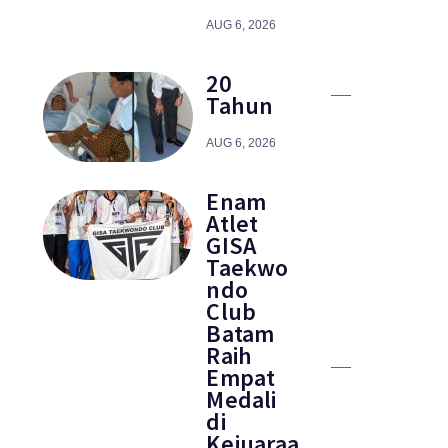
AUG 6, 2026
20
Tahun
AUG 6, 2026
Enam
Atlet
GISA
Taekwo
ndo
Club
Batam
Raih
Empat
Medali
di
Kejuaraa