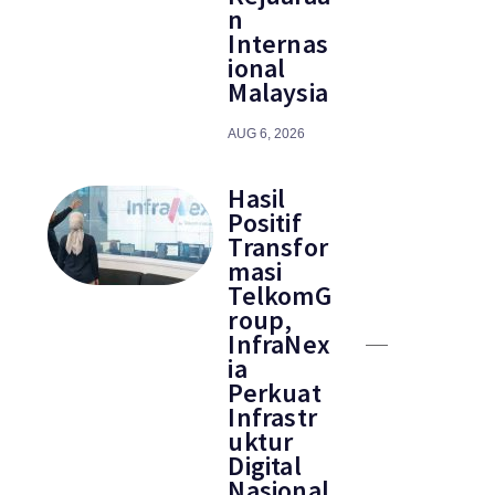
n
Internas
ional
Malaysia
AUG 6, 2026
Hasil
Positif
Transfor
masi
TelkomG
roup,
InfraNex
ia
Perkuat
Infrastr
uktur
Digital
Nasional