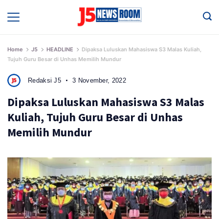
Skip
to
Media
Terverifikasi
content
Dewan
Pers
✔️
Home
J5
HEADLINE
Dipaksa Luluskan Mahasiswa S3 Malas Kuliah,
Tujuh Guru Besar di Unhas Memilih Mundur
Redaksi J5
3 November, 2022
Dipaksa Luluskan Mahasiswa S3 Malas
Kuliah, Tujuh Guru Besar di Unhas
Memilih Mundur