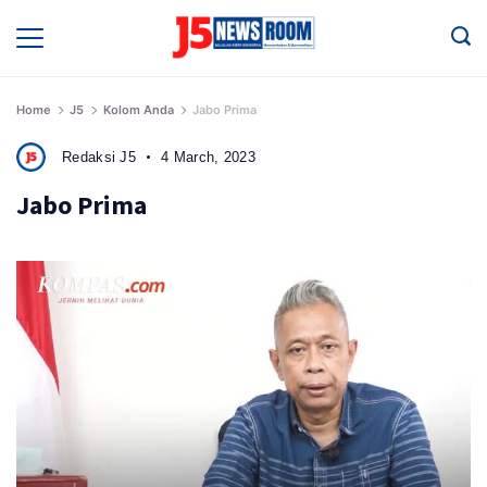
Skip
to
Media
Terverifikasi
content
Dewan
Pers
✔️
Home
J5
Kolom Anda
Jabo Prima
Redaksi J5
4 March, 2023
Jabo Prima