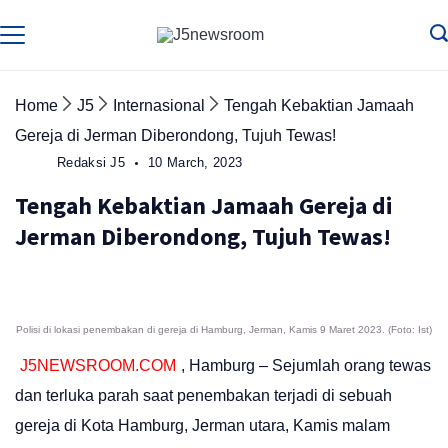
Skip
to
Media
Terverifikasi
Dewan
Pers
content
✔️
Home
J5
Internasional
Tengah Kebaktian Jamaah
Gereja di Jerman Diberondong, Tujuh Tewas!
Redaksi J5
10 March, 2023
Tengah Kebaktian Jamaah Gereja di
Jerman Diberondong, Tujuh Tewas!
Polisi di lokasi penembakan di gereja di Hamburg, Jerman, Kamis 9 Maret 2023. (Foto: Ist)
J5NEWSROOM.COM
, Hamburg – Sejumlah orang tewas
dan terluka parah saat penembakan terjadi di sebuah
gereja di Kota Hamburg, Jerman utara, Kamis malam