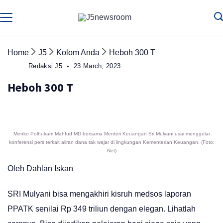
Skip
to
Media
Terverifikasi
Dewan
Pers
content
✔️
Home
J5
Kolom Anda
Heboh 300 T
Redaksi J5
23 March, 2023
Heboh 300 T
Menko Polhukam Mahfud MD bersama Menteri Keuangan Sri Mulyani usai menggelar
konferensi pers terkait aliran dana tak wajar di lingkungan Kementerian Keuangan. (Foto:
Net)
Oleh Dahlan Iskan
SRI Mulyani bisa mengakhiri kisruh medsos laporan
PPATK senilai Rp 349 triliun dengan elegan. Lihatlah