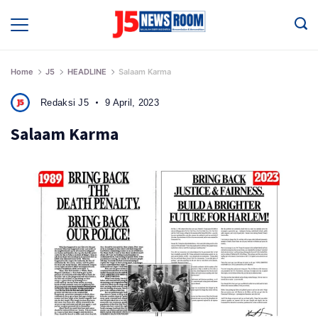
Skip
to
Media
Terverifikasi
content
Dewan
Pers
✔️
Home
J5
HEADLINE
Salaam Karma
Redaksi J5
9 April, 2023
Salaam Karma