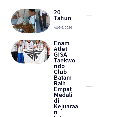
20
Tahun
AUG 6, 2026
Enam
Atlet
GISA
Taekwo
ndo
Club
Batam
Raih
Empat
Medali
di
Kejuaraa
n