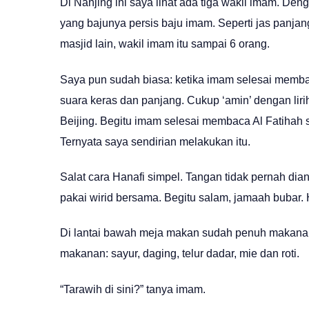
Di Nanjing ini saya lihat ada tiga wakil imam. Deng
yang bajunya persis baju imam. Seperti jas panj
masjid lain, wakil imam itu sampai 6 orang.
Saya pun sudah biasa: ketika imam selesai memba
suara keras dan panjang. Cukup ‘amin’ dengan liri
Beijing. Begitu imam selesai membaca Al Fatihah 
Ternyata saya sendirian melakukan itu.
Salat cara Hanafi simpel. Tangan tidak pernah dia
pakai wirid bersama. Begitu salam, jamaah bubar. 
Di lantai bawah meja makan sudah penuh makanan
makanan: sayur, daging, telur dadar, mie dan roti.
“Tarawih di sini?” tanya imam.