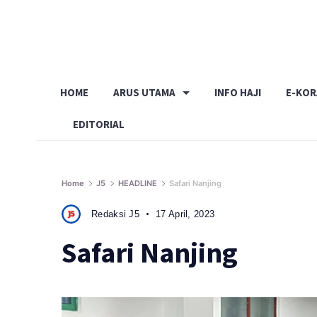
Skip
to
content
HOME
ARUS UTAMA
INFO HAJI
E-KO
EDITORIAL
Home
J5
HEADLINE
Safari Nanjing
Redaksi J5
17 April, 2023
Safari Nanjing