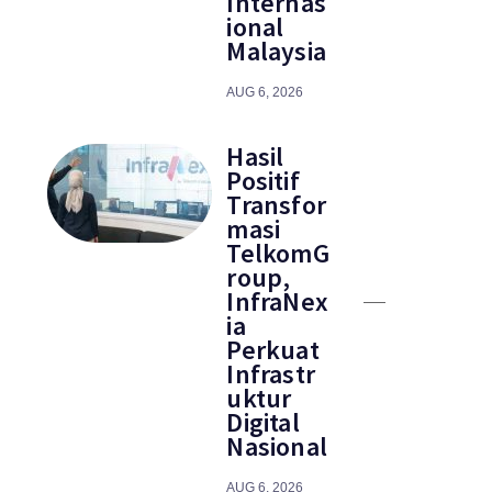
Internas
ional
Malaysia
AUG 6, 2026
Hasil
Positif
Transfor
masi
TelkomG
roup,
InfraNex
ia
Perkuat
Infrastr
uktur
Digital
Nasional
AUG 6, 2026