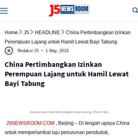
Skip
to
Media
Terverifikasi
content
Dewan
Pers
✔️
Home
J5
HEADLINE
China Pertimbangkan Izinkan
Perempuan Lajang untuk Hamil Lewat Bayi Tabung
Redaksi J5
1 May, 2023
China Pertimbangkan Izinkan
Perempuan Lajang untuk Hamil Lewat
Bayi Tabung
Ilustrasi bayi hasil dari program bayi tabung. (Foto: Net)
J5NEWSROOM.COM
, Beijing – Di tengah upaya China
untuk memperlambat laju penurunan penduduk,