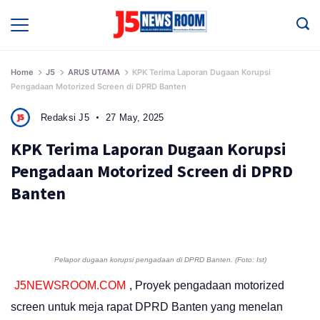
Skip
to
Media
Terverifikasi
content
Dewan
Pers
✔️
Home
J5
ARUS UTAMA
KPK Terima Laporan Dugaan Korupsi
Pengadaan Motorized Screen di DPRD Banten
Redaksi J5
27 May, 2025
KPK Terima Laporan Dugaan Korupsi
Pengadaan Motorized Screen di DPRD
Banten
Pelapor dugaan korupsi pengadaan di DPRD Banten. (Foto: Ist)
J5NEWSROOM.COM
, Proyek pengadaan motorized
screen untuk meja rapat DPRD Banten yang menelan