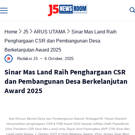
Skip
to
Media
Terverifikasi
content
Dewan
Pers
✔️
Home
J5
ARUS UTAMA
Sinar Mas Land Raih
Penghargaan CSR dan Pembangunan Desa
Berkelanjutan Award 2025
Redaksi J5
6 October, 2025
Sinar Mas Land Raih Penghargaan CSR
dan Pembangunan Desa Berkelanjutan
Award 2025
Staf Khusus Menteri Desa dan Pembangunan Daerah Tertinggal RI, Fahad Attamimi
menyerahkan penghargaan CSR & PDB Award 2024 kepada Adhityo Galih Priyambodo
(Vice President CSR Sinar Mas Land) serta Teguh Azmi Pamungkas (AVP CSR Sinar Mas
Land) pada Selasa, 1 Oktober 2025 di Hotel Bidakara Jakarta. (Foto: Humas Sinar Mas)