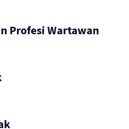
an Profesi Wartawan
k
ak