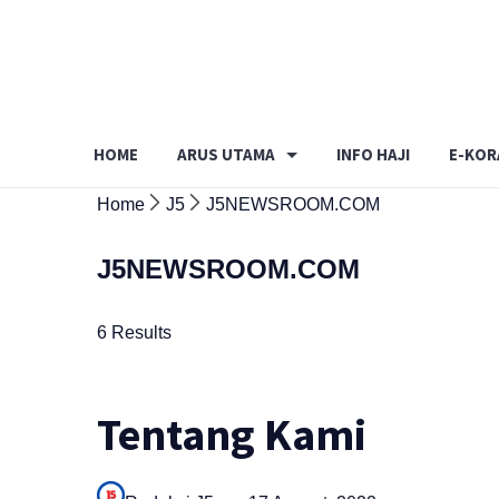
Skip
to
content
HOME
ARUS UTAMA
INFO HAJI
E-KOR
Home
J5
J5NEWSROOM.COM
J5NEWSROOM.COM
6 Results
Tentang Kami