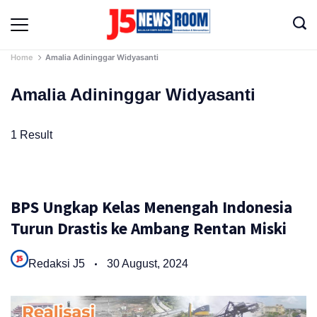
Skip
to
Media
content
Terverifikasi
Dewan
Home
Amalia Adininggar Widyasanti
Pers
✔️
Amalia Adininggar Widyasanti
1 Result
BPS Ungkap Kelas Menengah Indonesia
Turun Drastis ke Ambang Rentan Miski
Redaksi J5
30 August, 2024