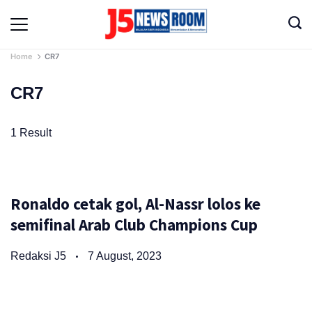
Skip
to
Media
content
Terverifikasi
Dewan
Home
CR7
Pers
✔️
CR7
1 Result
Ronaldo cetak gol, Al-Nassr lolos ke
semifinal Arab Club Champions Cup
Redaksi J5
7 August, 2023