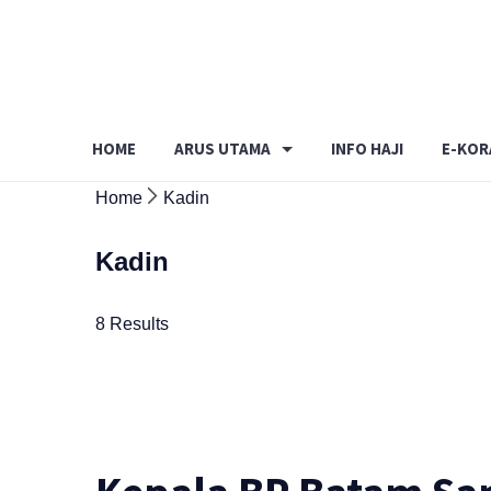
Skip
to
content
HOME
ARUS UTAMA
INFO HAJI
E-KOR
Home
Kadin
Kadin
8 Results