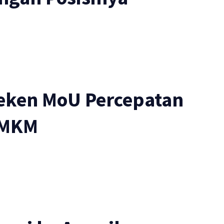
eken MoU Percepatan
 UMKM