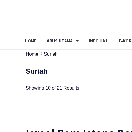
Skip
to
content
HOME
ARUS UTAMA
INFO HAJI
E-KOR
Home
Suriah
Suriah
Showing 10 of 21 Results