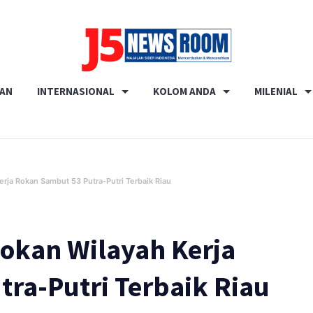
Media
RAN
INTERNASIONAL
KOLOM ANDA
MILENIAL
Terverifikasi
Dewan
Pers
✔️
rja Rokan Sambut 53 Putra-Putri Terbaik Riau
okan Wilayah Kerja
ra-Putri Terbaik Riau