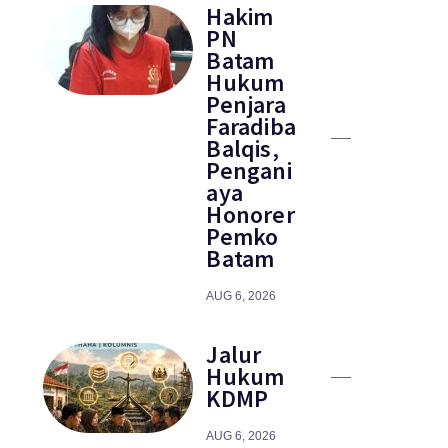
Hakim
PN
Batam
Hukum
Penjara
Faradiba
Balqis,
Pengani
aya
Honorer
Pemko
Batam
AUG 6, 2026
Jalur
Hukum
KDMP
AUG 6, 2026