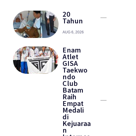
20
Tahun
AUG 6, 2026
Enam
Atlet
GISA
Taekwo
ndo
Club
Batam
Raih
Empat
Medali
di
Kejuaraa
n