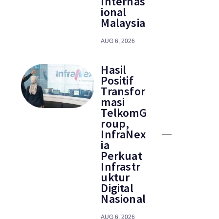
Internas
ional
Malaysia
AUG 6, 2026
Hasil
Positif
Transfor
masi
TelkomG
roup,
InfraNex
ia
Perkuat
Infrastr
uktur
Digital
Nasional
AUG 6, 2026