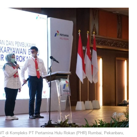
T di Kompleks PT Pertamina Hulu Rokan (PHR) Rumbai, Pekanbaru,