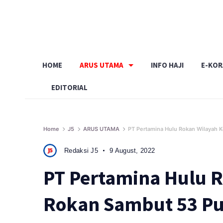
Skip
to
content
HOME
ARUS UTAMA
INFO HAJI
E-KO
EDITORIAL
Home
J5
ARUS UTAMA
PT Pertamina Hulu Rokan Wilayah Ke
Redaksi J5
9 August, 2022
PT Pertamina Hulu R
Rokan Sambut 53 Put