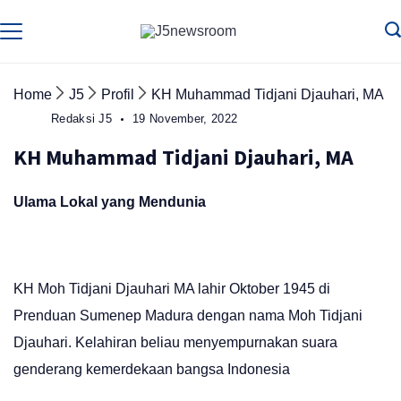
Skip
to
Media
Terverifikasi
Dewan
Pers
content
✔️
Home
J5
Profil
KH Muhammad Tidjani Djauhari, MA
Redaksi J5
19 November, 2022
KH Muhammad Tidjani Djauhari, MA
Ulama Lokal yang Mendunia
KH Moh Tidjani Djauhari MA lahir Oktober 1945 di
Prenduan Sumenep Madura dengan nama Moh Tidjani
Djauhari. Kelahiran beliau menyempurnakan suara
genderang kemerdekaan bangsa Indonesia