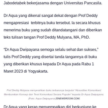
Jabodetabek bekerjasama dengan Universitas Pancasila.
Dr Aqua yang dikenal sangat dekat dengan Prof Deddy
mengapresiasi terbitnya buku tersebut. Ia secara khusus
menerima buku yang sudah ditandatangani dan diberikan
teks tulisan tangan Prof Deddy Mulyana, MA, PhD.
“Dr Aqua Dwipayana semoga selalu sehat dan sukses,”
tulis Prof Deddy yang disertai tanda tangannya di buku
yang diberikan khusus kepada Dr Aqua pada Rabu 1
Maret 2023 di Yogyakarta.
Prof Deddy Mulyana menyerahkan buku terbarunya berjudul “Absurditas Komunikasi:
Membumikan Konsep dan Teori Komunikasi Secara Populer” kepada Dr Aqua Dwipayana.
(Foto: Aqua Dwipayana/
J5NEWSROOM.COM
)
Dr Aqua yang kerap menyempatkan diri berkunjung ke