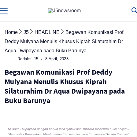
Skip
to
Media
Terverifikasi
Dewan
Pers
content
✔️
Home
J5
HEADLINE
Begawan Komunikasi Prof
Deddy Mulyana Menulis Khusus Kiprah Silaturahim Dr
Aqua Dwipayana pada Buku Barunya
Redaksi J5
8 April, 2023
Begawan Komunikasi Prof Deddy
Mulyana Menulis Khusus Kiprah
Silaturahim Dr Aqua Dwipayana pada
Buku Barunya
Dr Aqua Dwipayana dengan penuh rasa syukur dan sukacita menerima buku berjudul
“Absurditas Komunikasi: Membumikan Konsep dan Teori Komunikasi Secara Populer”