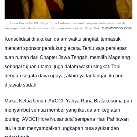
Ketua Umum AVOCI, Yahya Runa Bratakusuma saat menyampaikan sambutan dan
ungkapan terimakasihnya atas dukungan semua pihak. (Foto: Dok.
J5NEWSROOM.COM
)
Konsolidasi dilakukan dalam waktu singkat, termasuk
mencari sponsor pendukung acara. Tentu saja persiapan
tuan rumah dari Chapter Jawa Tengah, memilih Magelang
sebagai tujuan utama, juga dalam waktu singkat. Tapi
dengan segala daya upaya, akhirnya tantangan itu pun
dijawab sudah.
Maka, Ketua Umum AVOCI, Yahya Runa Bratakusuma pun
menyambut semua member yang ikut dalam kegiatan
touring ‘AVOCI Hore Nusantara’ sempena Hari Pahlawan
itu. Ia pun menyampaikan ungkapan rasa syukur dan