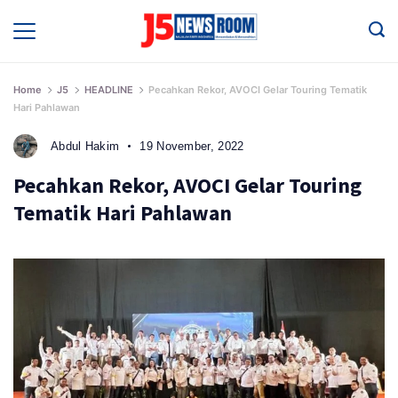
Skip
to
Media
Terverifikasi
content
Dewan
Pers
✔️
Home
J5
HEADLINE
Pecahkan Rekor, AVOCI Gelar Touring Tematik
Hari Pahlawan
Abdul Hakim
19 November, 2022
Pecahkan Rekor, AVOCI Gelar Touring
Tematik Hari Pahlawan