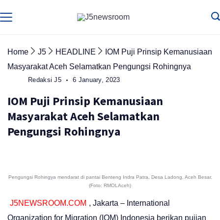
Skip
to
Media
Terverifikasi
Dewan
Pers
content
✔️
Home
J5
HEADLINE
IOM Puji Prinsip Kemanusiaan
Masyarakat Aceh Selamatkan Pengungsi Rohingnya
Redaksi J5
6 January, 2023
IOM Puji Prinsip Kemanusiaan
Masyarakat Aceh Selamatkan
Pengungsi Rohingnya
Pengungsi Rohingya mendarat di pantai Benteng Indra Patra, Desa Ladong, Aceh Besar.
(Foto: RMOLAceh)
J5NEWSROOM.COM
, Jakarta – International
Organization for Migration (IOM) Indonesia berikan pujian