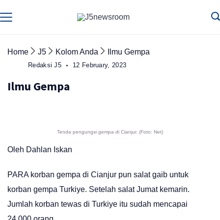
Skip
to
Media
Terverifikasi
Dewan
Pers
content
✔️
Home
J5
Kolom Anda
Ilmu Gempa
Redaksi J5
12 February, 2023
Ilmu Gempa
Tenda pengungsi gempa di Cianjur. (Foto: Net)
Oleh Dahlan Iskan
PARA korban gempa di Cianjur pun salat gaib untuk
korban gempa Turkiye. Setelah salat Jumat kemarin.
Jumlah korban tewas di Turkiye itu sudah mencapai
24.000 orang.