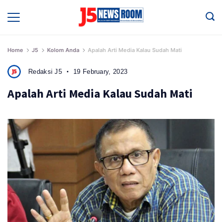
Skip
to
Media
Terverifikasi
content
Dewan
Pers
✔️
Home
J5
Kolom Anda
Apalah Arti Media Kalau Sudah Mati
Redaksi J5
19 February, 2023
Apalah Arti Media Kalau Sudah Mati