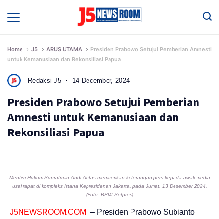
Skip
to
Media
Terverifikasi
content
Dewan
Pers
✔️
Home
J5
ARUS UTAMA
Presiden Prabowo Setujui Pemberian Amnesti
untuk Kemanusiaan dan Rekonsiliasi Papua
Redaksi J5
14 December, 2024
Presiden Prabowo Setujui Pemberian
Amnesti untuk Kemanusiaan dan
Rekonsiliasi Papua
Menteri Hukum Supratman Andi Agtas memberikan keterangan pers kepada awak media
usai rapat di kompleks Istana Kepresidenan Jakarta, pada Jumat, 13 Desember 2024.
(Foto: BPMI Setpres)
J5NEWSROOM.COM
– Presiden Prabowo Subianto