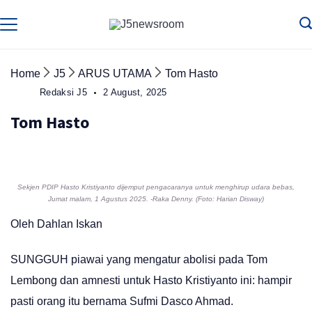
Skip
to
Media
Terverifikasi
Dewan
Pers
content
✔️
Home
J5
ARUS UTAMA
Tom Hasto
Redaksi J5
2 August, 2025
Tom Hasto
Sekjen PDIP Hasto Kristiyanto dijemput pengacaranya untuk menghirup udara bebas,
Jumat malam, 1 Agustus 2025. -Raka Denny. (Foto: Harian Disway)
Oleh Dahlan Iskan
SUNGGUH piawai yang mengatur abolisi pada Tom
Lembong dan amnesti untuk Hasto Kristiyanto ini: hampir
pasti orang itu bernama Sufmi Dasco Ahmad.