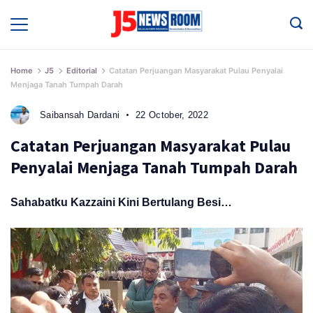
Skip
to
Media
Terverifikasi
content
Dewan
Pers
✔️
Home
J5
Editorial
Catatan Perjuangan Masyarakat Pulau Penyalai
Menjaga Tanah Tumpah Darah
Saibansah Dardani
22 October, 2022
Catatan Perjuangan Masyarakat Pulau
Penyalai Menjaga Tanah Tumpah Darah
Sahabatku Kazzaini Kini Bertulang Besi…