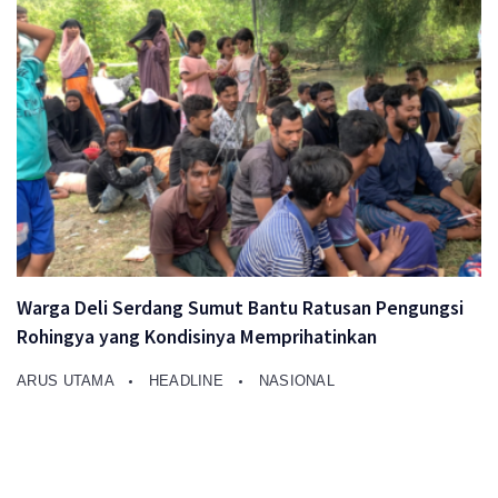
Warga Deli Serdang Sumut Bantu Ratusan Pengungsi
Rohingya yang Kondisinya Memprihatinkan
ARUS UTAMA
HEADLINE
NASIONAL