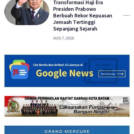
Transformasi Haji Era
Presiden Prabowo
Berbuah Rekor Kepuasan
Jemaah Tertinggi
Sepanjang Sejarah
AUG 7, 2026