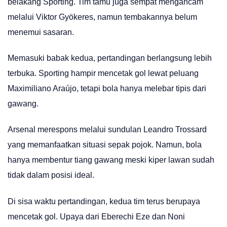
belakang Sporting. Tim tamu juga sempat mengancam
melalui Viktor Gyökeres, namun tembakannya belum
menemui sasaran.
Memasuki babak kedua, pertandingan berlangsung lebih
terbuka. Sporting hampir mencetak gol lewat peluang
Maximiliano Araújo, tetapi bola hanya melebar tipis dari
gawang.
Arsenal merespons melalui sundulan Leandro Trossard
yang memanfaatkan situasi sepak pojok. Namun, bola
hanya membentur tiang gawang meski kiper lawan sudah
tidak dalam posisi ideal.
Di sisa waktu pertandingan, kedua tim terus berupaya
mencetak gol. Upaya dari Eberechi Eze dan Noni