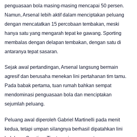
penguasaan bola masing-masing mencapai 50 persen.
Namun, Arsenal lebih aktif dalam menciptakan peluang
dengan mencatatkan 15 percobaan tembakan, meski
hanya satu yang mengarah tepat ke gawang. Sporting
membalas dengan delapan tembakan, dengan satu di
antaranya tepat sasaran.
Sejak awal pertandingan, Arsenal langsung bermain
agresif dan berusaha menekan lini pertahanan tim tamu.
Pada babak pertama, tuan rumah bahkan sempat
mendominasi penguasaan bola dan menciptakan
sejumlah peluang.
Peluang awal diperoleh Gabriel Martinelli pada menit
kedua, tetapi umpan silangnya berhasil dipatahkan lini