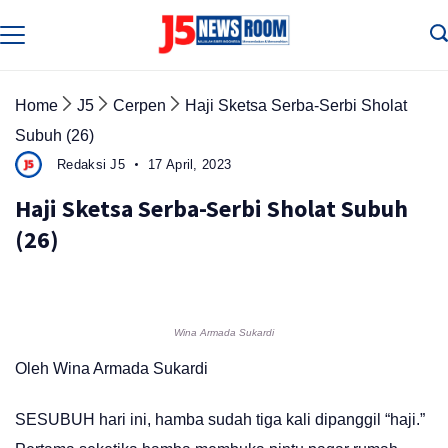
Skip
to
Media
Terverifikasi
content
Dewan
Pers
✔️
Home
J5
Cerpen
Haji Sketsa Serba-Serbi Sholat
Subuh (26)
Redaksi J5
17 April, 2023
Haji Sketsa Serba-Serbi Sholat Subuh
(26)
Wina Armada Sukardi
Oleh Wina Armada Sukardi
SESUBUH hari ini, hamba sudah tiga kali dipanggil “haji.”